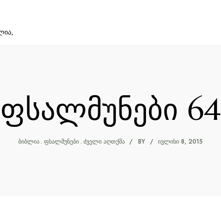
ლია,
ფსალმუნები 64
ᲑᲘᲑᲚᲘᲐ
ᲤᲡᲐᲚᲛᲣᲜᲔᲑᲘ
ᲫᲕᲔᲚᲘ ᲐᲦᲗᲥᲛᲐ
BY
ᲘᲕᲚᲘᲡᲘ 8, 2015