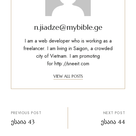
n.jiadze@mybible.ge
I am a web developer who is working as a
freelancer. I am living in Saigon, a crowded
city of Vietnam. I am promoting
for
http://sneeit.com
VIEW ALL POSTS
პოსტის
PREVIOUS POST
NEXT POST
ნავიგაცია
ესაია 43
ესაია 44