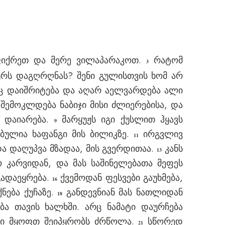
ფიქრეთ და მერე ვილაპარაკოთ.
რატომ
3
ურს დაგღრღნას? შენი გულისთვის ხომ არ
 დაიშრიტება და აღარ აელვარდება ალი
შემოკლდება ნაბიჯი მისი ძლიერებისა, და
 დაიარება.
მარყუჟს იგი ქუსლით ჰყავს
9
ბულია ხაფანგი მის ბილიკზე.
ირგვლივ
11
ა დაღუპვა მზადაა, მის გვერდითაა.
კანს
13
 კარვიდან, და მას საშინელებათა მეფეს
გადაეყრება.
ქვემოდან ფესვები გაუხმება,
16
ნება ქუჩაზე.
განდევნიან მას ნათლიდან
18
ა თავის ხალხში. არც ნამატი დაურჩება
ში მყოფთ შეიპყრობს ძრწოლა.
სწორედ
21