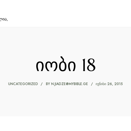
ლია,
იობი 18
UNCATEGORIZED
BY
N.JIADZE@MYBIBLE.GE
ᲘᲕᲜᲘᲡᲘ 26, 2015