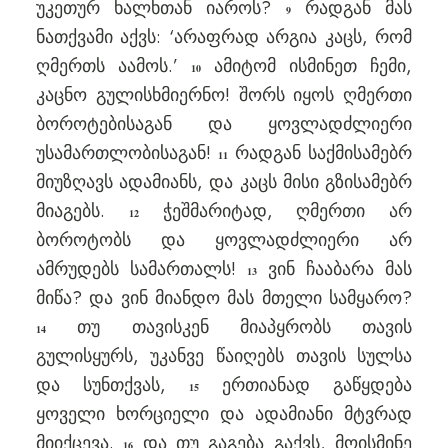
უკეთურ ხალხთან იაროს?
რადგან მას
9
ნათქვამი აქვს: ‘არაფრად არგია კაცს, რომ
ღმერთს აამოს.’
ამიტომ ისმინეთ ჩემი,
10
კაცნო გულისხმიერნო! შორს იყოს ღმერთი
ბოროტებისაგან და ყოვლადძლიერი
უსამართლობისაგან!
რადგან საქმისამებრ
11
მიუზღავს ადამიანს, და კაცს მისი გზისამებრ
მიაგებს.
ჭეშმარიტად, ღმერთი არ
12
ბოროტობს და ყოვლადძლიერი არ
ამრუდებს სამართალს!
ვინ ჩააბარა მას
13
მიწა? და ვინ მიანდო მას მთელი სამყარო?
თუ თავისკენ მიაპყრობს თავის
14
გულისყურს, უკანვე წაიღებს თავის სულსა
და სუნთქვას,
ერთიანად გაწყდება
15
ყოველი ხორციელი და ადამიანი მტვრად
მიიქცევა.
და თუ გაგება გაქვს, მოისმინე
16