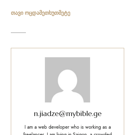
თავი ოცდამეთხუთმეტე
n.jiadze@mybible.ge
I am a web developer who is working as a
freelancer. I am living in Saigon, a crowded