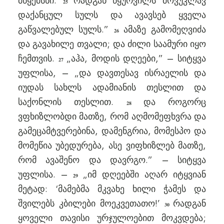
მწყემსნი.
რადგან წყურვილს მოვუკლავ
25
დაქანცულ სულს და ავავსებ ყველა
გაწვალებულ სულს.”
ამაზე გამომეღვიძა
26
და გავახილე თვალი; და ძილი საამური იყო
ჩემთვის.
„აჰა, მოდის დღეები,” – სიტყვა
27
უფლისა, – „და დავთესავ ისრაელის და
იუდას სახლს ადამიანის თესლით და
საქონლის თესლით.
და როგორც
28
ვფხიზლობდი მათზე, რომ აღმომეფხვრა და
გამეცამტვერებინა, დამენგრია, მომესპო და
მომეწია უბედურება, ასე ვიფხიზლებ მათზე,
რომ ავაშენო და დავრგო.” – სიტყვა
უფლისა. –
„იმ დღეებში აღარ იტყვიან
29
მეტად: ‘მამებმა მკვახე ხილი ჭამეს და
შვილებს კბილები მოეკვეთათო!’
რადგან
30
ყოველი თავისი ურჯულოებით მოკვდება;