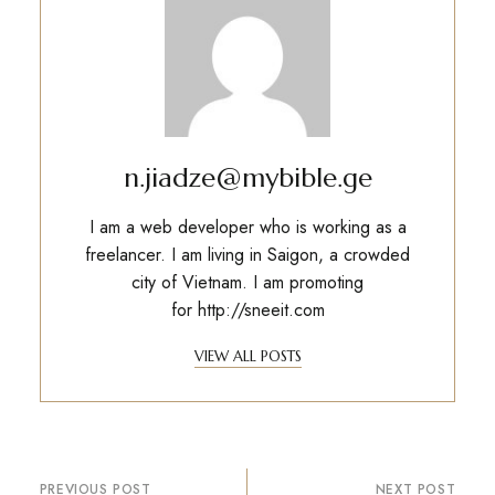
n.jiadze@mybible.ge
I am a web developer who is working as a
freelancer. I am living in Saigon, a crowded
city of Vietnam. I am promoting
for
http://sneeit.com
VIEW ALL POSTS
პოსტის
PREVIOUS POST
NEXT POST