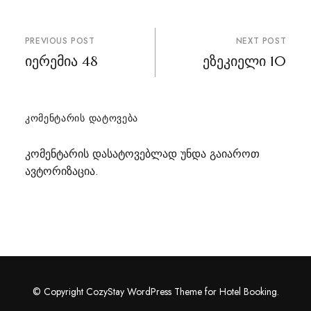
პოსტის
PREVIOUS POST
NEXT POST
ნავიგაცია
იერემია 48
ეზეკიელი 10
ᲙᲝᲛᲔᲜᲢᲐᲠᲘᲡ ᲓᲐᲢᲝᲕᲔᲑᲐ
კომენტარის დასატოვებლად უნდა გაიაროთ
ავტორიზაცია
.
© Copyright CozyStay WordPress Theme for Hotel Booking.