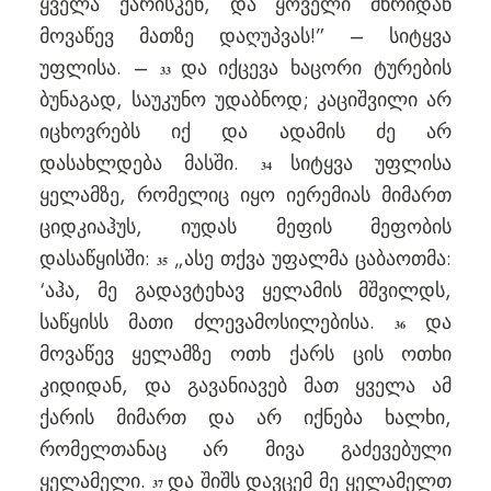
ყველა ქარისკენ, და ყოველი მხრიდან
მოვაწევ მათზე დაღუპვას!” – სიტყვა
უფლისა. –
და იქცევა ხაცორი ტურების
33
ბუნაგად, საუკუნო უდაბნოდ; კაციშვილი არ
იცხოვრებს იქ და ადამის ძე არ
დასახლდება მასში.
სიტყვა უფლისა
34
ყელამზე, რომელიც იყო იერემიას მიმართ
ციდკიაჰუს, იუდას მეფის მეფობის
დასაწყისში:
„ასე თქვა უფალმა ცაბაოთმა:
35
‘აჰა, მე გადავტეხავ ყელამის მშვილდს,
საწყისს მათი ძლევამოსილებისა.
და
36
მოვაწევ ყელამზე ოთხ ქარს ცის ოთხი
კიდიდან, და გავანიავებ მათ ყველა ამ
ქარის მიმართ და არ იქნება ხალხი,
რომელთანაც არ მივა გაძევებული
ყელამელი.
და შიშს დავცემ მე ყელამელთ
37