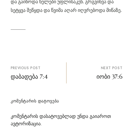
და გაიწოდა ხელები უფლისაკენ. გრგვინვა და
სეტყვა შეწყდა და წვიმა აღარ იღვრებოდა მიწაზე.
პოსტის
PREVIOUS POST
NEXT POST
ნავიგაცია
დაბადება 7:4
იობი 37:6
ᲙᲝᲛᲔᲜᲢᲐᲠᲘᲡ ᲓᲐᲢᲝᲕᲔᲑᲐ
კომენტარის დასატოვებლად უნდა გაიაროთ
ავტორიზაცია
.