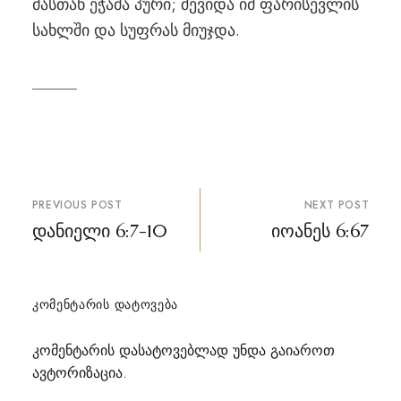
მასთან ეჭამა პური; შევიდა იმ ფარისევლის
სახლში და სუფრას მიუჯდა.
პოსტის
PREVIOUS POST
NEXT POST
ნავიგაცია
დანიელი 6:7-10
იოანეს 6:67
ᲙᲝᲛᲔᲜᲢᲐᲠᲘᲡ ᲓᲐᲢᲝᲕᲔᲑᲐ
კომენტარის დასატოვებლად უნდა გაიაროთ
ავტორიზაცია
.