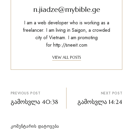
n.jiadze@mybible.ge
I am a web developer who is working as a
freelancer. I am living in Saigon, a crowded
city of Vietnam. I am promoting
for
http://sneeit.com
VIEW ALL POSTS
პოსტის
PREVIOUS POST
NEXT POST
ნავიგაცია
გამოსვლა 40:38
გამოსვლა 14:24
ᲙᲝᲛᲔᲜᲢᲐᲠᲘᲡ ᲓᲐᲢᲝᲕᲔᲑᲐ