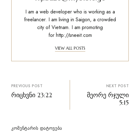
I am a web developer who is working as a
freelancer. I am living in Saigon, a crowded
city of Vietnam. I am promoting
for
http://sneeit.com
VIEW ALL POSTS
პოსტის
PREVIOUS POST
NEXT POST
ნავიგაცია
რიცხვნი 23:22
მეორე რჯული
5:15
ᲙᲝᲛᲔᲜᲢᲐᲠᲘᲡ ᲓᲐᲢᲝᲕᲔᲑᲐ