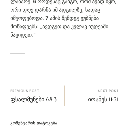
ლაზარე.
როდესაც გაიგო, რომ ავად იყო,
6
ორი დღე დარჩა იმ ადგილზე, სადაც
იმყოფებოდა.
ამის შემდეგ ეუბნება
7
მოწაფეებს: „ავდგეთ და კვლავ იუდეაში
წავიდეთ.“
პოსტის
PREVIOUS POST
NEXT POST
ნავიგაცია
ფსალმუნები 68:3
იოანეს 11:21
ᲙᲝᲛᲔᲜᲢᲐᲠᲘᲡ ᲓᲐᲢᲝᲕᲔᲑᲐ