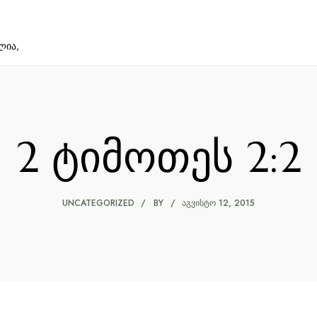
ლია,
2 ტიმოთეს 2:2
UNCATEGORIZED
BY
ᲐᲒᲕᲘᲡᲢᲝ 12, 2015