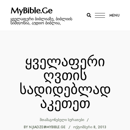
MyBible.Ge
MENU
ყველაფერი ბიბლიაზე, ბიბლიის
სიმფონია, აუდიო ბიბლია,
ყველაფერი
ღვთის
სადიდებლად
აკეთეთ
ᲨᲗᲐᲛᲐᲒᲝᲜᲔᲑᲔᲚᲘ ᲡᲣᲠᲐᲗᲔᲑᲘ
BY
N.JIADZE@MYBIBLE.GE
ᲝᲥᲢᲝᲛᲑᲔᲠᲘ 8, 2013