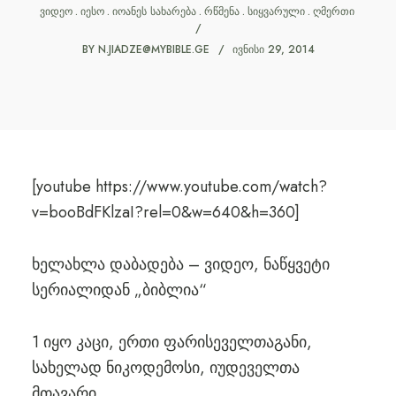
ᲕᲘᲓᲔᲝ
ᲘᲔᲡᲝ
ᲘᲝᲐᲜᲔᲡ ᲡᲐᲮᲐᲠᲔᲑᲐ
ᲠᲬᲛᲔᲜᲐ
ᲡᲘᲧᲕᲐᲠᲣᲚᲘ
ᲦᲛᲔᲠᲗᲘ
BY
N.JIADZE@MYBIBLE.GE
ᲘᲕᲜᲘᲡᲘ 29, 2014
[youtube https://www.youtube.com/watch?
v=booBdFKlzaI?rel=0&w=640&h=360]
ხელახლა დაბადება – ვიდეო, ნაწყვეტი
სერიალიდან „ბიბლია“
1 იყო კაცი, ერთი ფარისეველთაგანი,
სახელად ნიკოდემოსი, იუდეველთა
მთავარი.