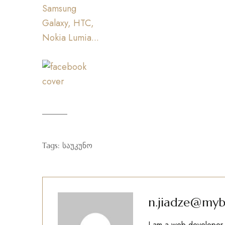
Tags:
საუკუნო
n.jiadze@myb
I am a web developer w