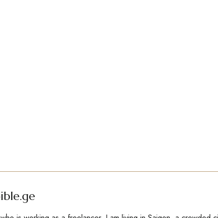
ible.ge
ho is working as a freelancer. I am living in Saigon, a crowded c