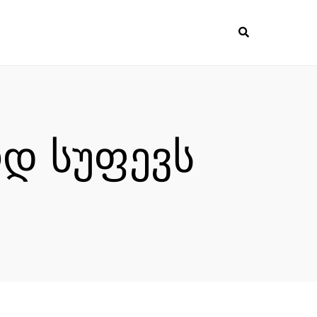
ოდ სუფევს