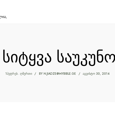
ლია,
სიტყვა საუკუნ
1ᲞᲔᲢᲠᲔᲡ
ᲦᲛᲔᲠᲗᲘ
BY
N.JIADZE@MYBIBLE.GE
ᲐᲒᲕᲘᲡᲢᲝ 30, 2014