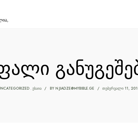
ლია,
ფალი განუგეშე
UNCATEGORIZED
ᲔᲡᲐᲘᲐ
BY
N.JIADZE@MYBIBLE.GE
ᲗᲔᲑᲔᲠᲕᲐᲚᲘ 11, 201