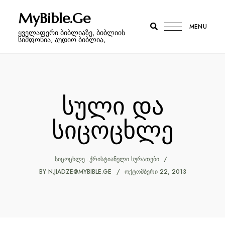
MyBible.Ge
MENU
ყველაფერი ბიბლიაზე, ბიბლიის
სიმფონია, აუდიო ბიბლია,
სული და
სიცოცხლე
ᲡᲘᲪᲝᲪᲮᲚᲔ
ᲥᲠᲘᲡᲢᲘᲐᲜᲣᲚᲘ ᲡᲣᲠᲐᲗᲔᲑᲘ
BY
N.JIADZE@MYBIBLE.GE
ᲝᲥᲢᲝᲛᲑᲔᲠᲘ 22, 2013