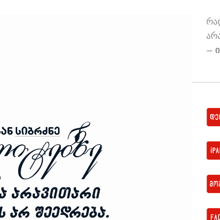
რა
არ
–
ი