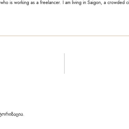
ho is working as a freelancer. I am living in Saigon, a crowded c
ტორიზაცია
.