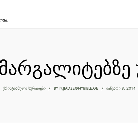
ლია,
 მარგალიტებზე 
ᲥᲠᲘᲡᲢᲘᲐᲜᲣᲚᲘ ᲡᲣᲠᲐᲗᲔᲑᲘ
BY
N.JIADZE@MYBIBLE.GE
ᲘᲐᲜᲕᲐᲠᲘ 8, 2014