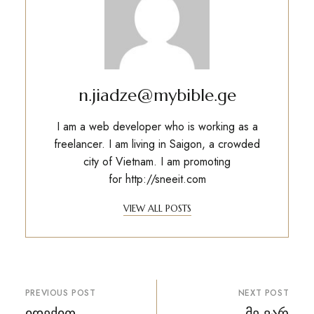
n.jiadze@mybible.ge
I am a web developer who is working as a
freelancer. I am living in Saigon, a crowded
city of Vietnam. I am promoting
for
http://sneeit.com
VIEW ALL POSTS
პოსტის
PREVIOUS POST
NEXT POST
ნავიგაცია
იდექით
მე ვარ