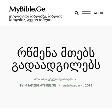
MyBible.Ge
MENU
ყველაფერი ბიბლიაზე, ბიბლიის
სიმფონია, აუდიო ბიბლია,
რწმენა მთებს
გადაადგილებს
ᲨᲗᲐᲛᲐᲒᲝᲜᲔᲑᲔᲚᲘ ᲡᲣᲠᲐᲗᲔᲑᲘ
BY
N.JIADZE@MYBIBLE.GE
ᲗᲔᲑᲔᲠᲕᲐᲚᲘ 4, 2014