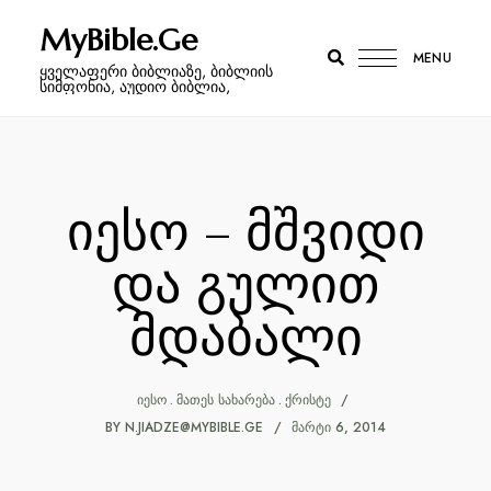
MyBible.Ge
MENU
ყველაფერი ბიბლიაზე, ბიბლიის
სიმფონია, აუდიო ბიბლია,
იესო – მშვიდი
და გულით
მდაბალი
ᲘᲔᲡᲝ
ᲛᲐᲗᲔᲡ ᲡᲐᲮᲐᲠᲔᲑᲐ
ᲥᲠᲘᲡᲢᲔ
BY
N.JIADZE@MYBIBLE.GE
ᲛᲐᲠᲢᲘ 6, 2014