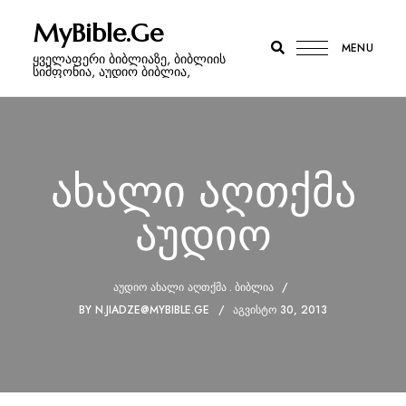
MyBible.Ge
MENU
ყველაფერი ბიბლიაზე, ბიბლიის
სიმფონია, აუდიო ბიბლია,
ახალი აღთქმა
აუდიო
ᲐᲣᲓᲘᲝ ᲐᲮᲐᲚᲘ ᲐᲦᲗᲥᲛᲐ
ᲑᲘᲑᲚᲘᲐ
BY
N.JIADZE@MYBIBLE.GE
ᲐᲒᲕᲘᲡᲢᲝ 30, 2013