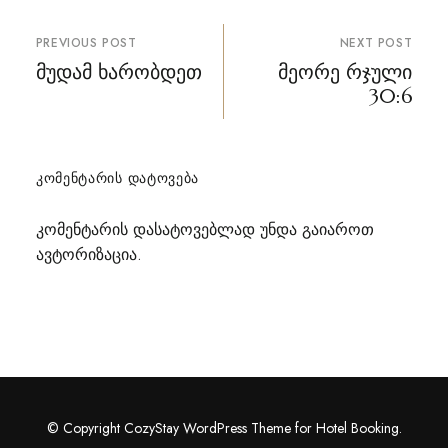
პოსტის
PREVIOUS POST
NEXT POST
ნავიგაცია
მუდამ ხარობდეთ
მეორე რჯული
30:6
ᲙᲝᲛᲔᲜᲢᲐᲠᲘᲡ ᲓᲐᲢᲝᲕᲔᲑᲐ
კომენტარის დასატოვებლად უნდა გაიაროთ
ავტორიზაცია
.
© Copyright CozyStay WordPress Theme for Hotel Booking.