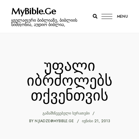
MyBible.Ge
MENU
ყველაფერი ბიბლიაზე, ბიბლიის
სიმფონია, აუდიო ბიბლია,
უფალი
იბრძოლებს
თქვენთვის
ᲒᲐᲛᲐᲛᲮᲜᲔᲕᲔᲑᲔᲚᲘ ᲡᲣᲠᲐᲗᲔᲑᲘ
BY
N.JIADZE@MYBIBLE.GE
ᲘᲕᲜᲘᲡᲘ 21, 2013