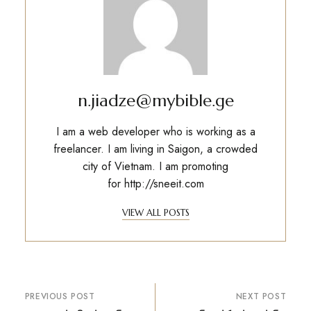
n.jiadze@mybible.ge
I am a web developer who is working as a
freelancer. I am living in Saigon, a crowded
city of Vietnam. I am promoting
for
http://sneeit.com
VIEW ALL POSTS
პოსტის
PREVIOUS POST
NEXT POST