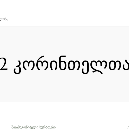
ლია,
2 კორინთელთ
ᲨᲗᲐᲛᲐᲒᲝᲜᲔᲑᲔᲚᲘ ᲡᲣᲠᲐᲗᲔᲑᲘ