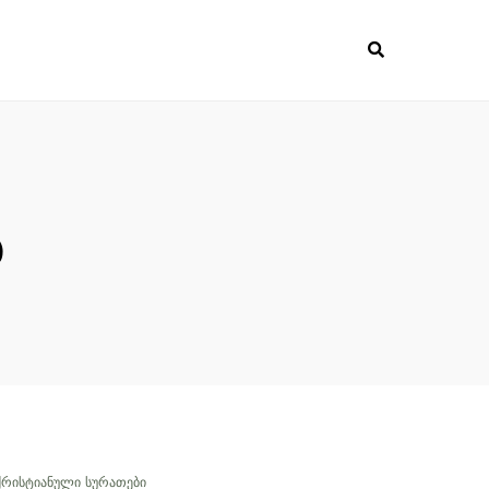
ა
ᲥᲠᲘᲡᲢᲘᲐᲜᲣᲚᲘ ᲡᲣᲠᲐᲗᲔᲑᲘ