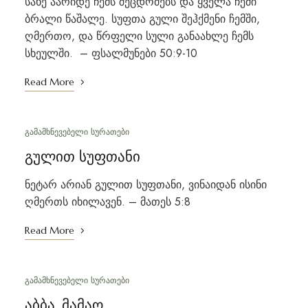
სახე აარიდე ჩემს შეცდომებს და ყველა ჩემი
ბრალი წაშალე. სუფთა გული შეჰქმენი ჩემში,
ღმერთო, და წრფელი სული განაახლე ჩემს
სხეულში. – ფსალმუნები 50:9-10
Read More
ᲒᲐᲛᲐᲛᲮᲜᲔᲕᲔᲑᲔᲚᲘ ᲡᲣᲠᲐᲗᲔᲑᲘ
გულით სუფთანი
ნეტარ არიან გულით სუფთანი, ვინაიდან ისინი
ღმერთს იხილავენ. – მათეს 5:8
Read More
ᲒᲐᲛᲐᲛᲮᲜᲔᲕᲔᲑᲔᲚᲘ ᲡᲣᲠᲐᲗᲔᲑᲘ
აბბა, მამაო