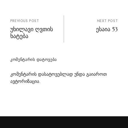
პოსტის
PREVIOUS POST
NEXT POST
ნავიგაცია
უხილავი ღვთის
ესაია 53
ხატება
ᲙᲝᲛᲔᲜᲢᲐᲠᲘᲡ ᲓᲐᲢᲝᲕᲔᲑᲐ
კომენტარის დასატოვებლად უნდა გაიაროთ
ავტორიზაცია
.