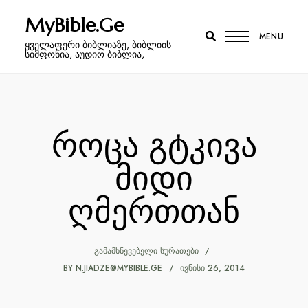
MyBible.Ge
MENU
ყველაფერი ბიბლიაზე, ბიბლიის
სიმფონია, აუდიო ბიბლია,
როცა გტკივა
მიდი
ღმერთთან
ᲒᲐᲛᲐᲛᲮᲜᲔᲕᲔᲑᲔᲚᲘ ᲡᲣᲠᲐᲗᲔᲑᲘ
BY
N.JIADZE@MYBIBLE.GE
ᲘᲕᲜᲘᲡᲘ 26, 2014