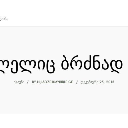
ლია,
ლელიც ბრძნად 
ᲘᲒᲐᲕᲜᲘ
BY
N.JIADZE@MYBIBLE.GE
ᲓᲔᲙᲔᲛᲑᲔᲠᲘ 25, 2015