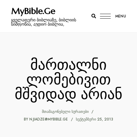
MyBible.Ge
MENU
ყველაფერი ბიბლიაზე, ბიბლიის
სიმფონია, აუდიო ბიბლია,
მართალნი
ლომებივით
მშვიდად არიან
ᲨᲗᲐᲛᲐᲒᲝᲜᲔᲑᲔᲚᲘ ᲡᲣᲠᲐᲗᲔᲑᲘ
BY
N.JIADZE@MYBIBLE.GE
ᲡᲔᲥᲢᲔᲛᲑᲔᲠᲘ 25, 2013