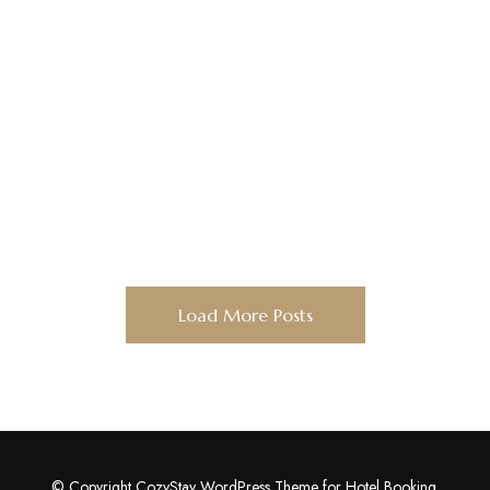
Load More Posts
Posts
Navigation
© Copyright CozyStay WordPress Theme for Hotel Booking.