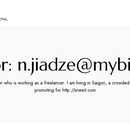
ლია,
r: n.jiadze@mybi
 who is working as a freelancer. I am living in Saigon, a crowded 
promoting for
http://sneeit.com