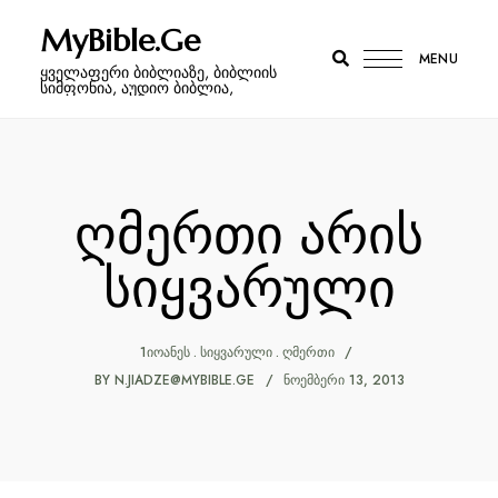
MyBible.Ge
MENU
ყველაფერი ბიბლიაზე, ბიბლიის
სიმფონია, აუდიო ბიბლია,
ღმერთი არის
სიყვარული
1ᲘᲝᲐᲜᲔᲡ
ᲡᲘᲧᲕᲐᲠᲣᲚᲘ
ᲦᲛᲔᲠᲗᲘ
BY
N.JIADZE@MYBIBLE.GE
ᲜᲝᲔᲛᲑᲔᲠᲘ 13, 2013