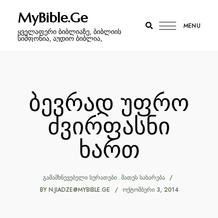
MyBible.Ge
MENU
ყველაფერი ბიბლიაზე, ბიბლიის
სიმფონია, აუდიო ბიბლია,
ბევრად უფრო
ძვირფასნი
ხართ
ᲒᲐᲛᲐᲛᲮᲜᲔᲕᲔᲑᲔᲚᲘ ᲡᲣᲠᲐᲗᲔᲑᲘ
ᲛᲐᲗᲔᲡ ᲡᲐᲮᲐᲠᲔᲑᲐ
BY
N.JIADZE@MYBIBLE.GE
ᲝᲥᲢᲝᲛᲑᲔᲠᲘ 3, 2014