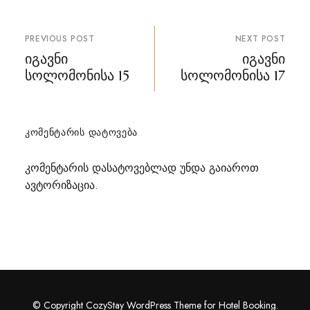
პოსტის
PREVIOUS POST
NEXT POST
ნავიგაცია
იგავნი
იგავნი
სოლომონისა 15
სოლომონისა 17
ᲙᲝᲛᲔᲜᲢᲐᲠᲘᲡ ᲓᲐᲢᲝᲕᲔᲑᲐ
კომენტარის დასატოვებლად უნდა გაიაროთ
ავტორიზაცია
.
© Copyright CozyStay WordPress Theme for Hotel Booking.