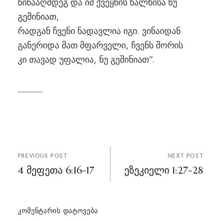
წინააღმდეგ და იმ ქვეყნის ხალხისა ნუ
გეშინიათ,
რადგან ჩვენი ნადავლია იგი. ვინაიდან
განერიდა მათ მფარველი, ჩვენს შორის
კი თავად უფალია, ნუ გეშინიათ”.
პოსტის
PREVIOUS POST
NEXT POST
ნავიგაცია
4 მეფეთა 6:16-17
ეზეკიელი 1:27-28
ᲙᲝᲛᲔᲜᲢᲐᲠᲘᲡ ᲓᲐᲢᲝᲕᲔᲑᲐ