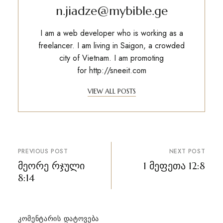
n.jiadze@mybible.ge
I am a web developer who is working as a
freelancer. I am living in Saigon, a crowded
city of Vietnam. I am promoting
for
http://sneeit.com
VIEW ALL POSTS
პოსტის
PREVIOUS POST
NEXT POST
ნავიგაცია
მეორე რჯული
1 მეფეთა 12:8
8:14
ᲙᲝᲛᲔᲜᲢᲐᲠᲘᲡ ᲓᲐᲢᲝᲕᲔᲑᲐ