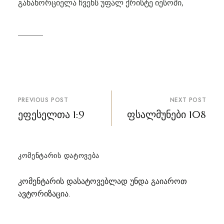
განახორციელა ჩვენს უფალ ქრისტე იესოში,
პოსტის
PREVIOUS POST
NEXT POST
ნავიგაცია
ეფესელთა 1:9
ფსალმუნები 108
ᲙᲝᲛᲔᲜᲢᲐᲠᲘᲡ ᲓᲐᲢᲝᲕᲔᲑᲐ
კომენტარის დასატოვებლად უნდა გაიაროთ
ავტორიზაცია
.