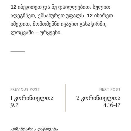
იბეჯითეთ და ნუ დაიღლებით, სულით
12
აღეგზნეთ, ემსახურეთ უფალს.
იხარეთ
12
იმედით, მომთმენნი იყავით გასაჭირში,
ლოცვაში – ურყევნი.
პოსტის
PREVIOUS POST
NEXT POST
ნავიგაცია
1 კორინთელთა
2 კორინთელთა
9:7
4:16-17
ᲙᲝᲛᲔᲜᲢᲐᲠᲘᲡ ᲓᲐᲢᲝᲕᲔᲑᲐ