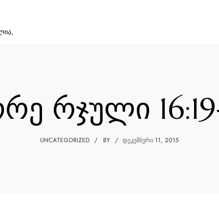
ლია,
რე რჯული 16:1
UNCATEGORIZED
BY
ᲓᲔᲙᲔᲛᲑᲔᲠᲘ 11, 2015