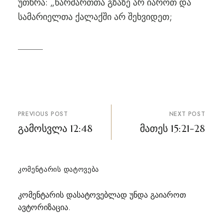
უთხრა: „წარმართთა გზაზე არ იაროთ და
სამარიელთა ქალაქში არ შეხვიდეთ;
პოსტის
PREVIOUS POST
NEXT POST
ნავიგაცია
გამოსვლა 12:48
მათეს 15:21-28
ᲙᲝᲛᲔᲜᲢᲐᲠᲘᲡ ᲓᲐᲢᲝᲕᲔᲑᲐ
კომენტარის დასატოვებლად უნდა გაიაროთ
ავტორიზაცია
.