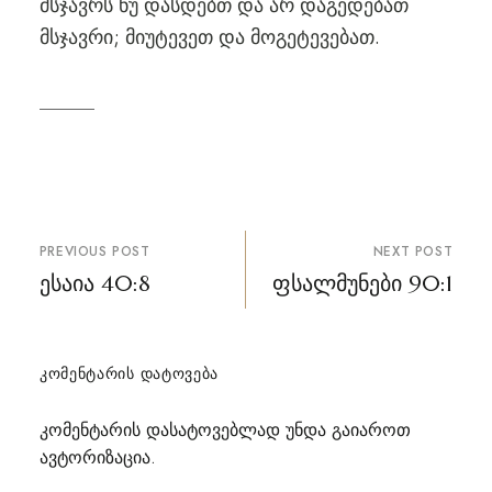
მსჯავრს ნუ დასდებთ და არ დაგედებათ
მსჯავრი; მიუტევეთ და მოგეტევებათ.
პოსტის
PREVIOUS POST
NEXT POST
ნავიგაცია
ესაია 40:8
ფსალმუნები 90:1
ᲙᲝᲛᲔᲜᲢᲐᲠᲘᲡ ᲓᲐᲢᲝᲕᲔᲑᲐ
კომენტარის დასატოვებლად უნდა გაიაროთ
ავტორიზაცია
.