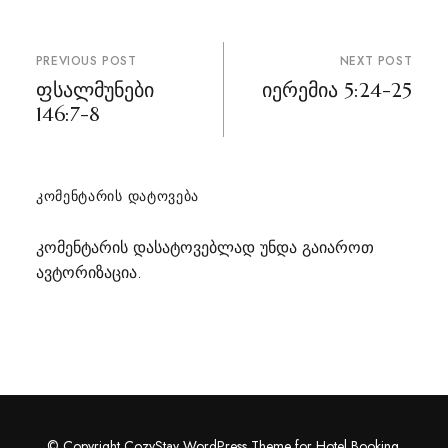
პოსტის
PREVIOUS POST
NEXT POST
ნავიგაცია
ფსალმუნები
იერემია 5:24-25
146:7-8
ᲙᲝᲛᲔᲜᲢᲐᲠᲘᲡ ᲓᲐᲢᲝᲕᲔᲑᲐ
კომენტარის დასატოვებლად უნდა გაიაროთ
ავტორიზაცია
.
© Copyright CozyStay WordPress Theme for Hotel Booking.