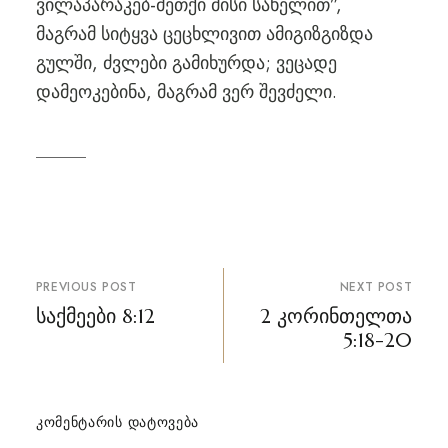
ვილაპარაკებ-მეთქი მისი სახელით”,
მაგრამ სიტყვა ცეცხლივით ამიგიზგიზდა
გულში, ძვლები გამიხურდა; ვეცადე
დამეოკებინა, მაგრამ ვერ შევძელი.
პოსტის
PREVIOUS POST
NEXT POST
ნავიგაცია
საქმეები 8:12
2 კორინთელთა
5:18-20
ᲙᲝᲛᲔᲜᲢᲐᲠᲘᲡ ᲓᲐᲢᲝᲕᲔᲑᲐ