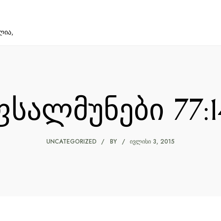
ლია,
ფსალმუნები 77:1
UNCATEGORIZED
BY
ᲘᲕᲚᲘᲡᲘ 3, 2015