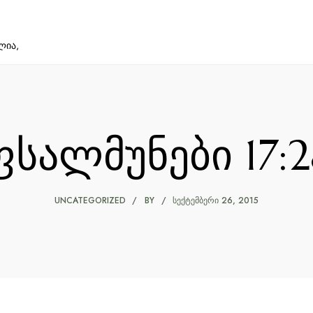
ლია,
ფსალმუნები 17:2
UNCATEGORIZED
BY
ᲡᲔᲥᲢᲔᲛᲑᲔᲠᲘ 26, 2015