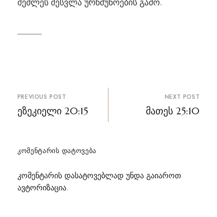
შეძლეს შესვლა ურწმუნოების გამო.
პოსტის
PREVIOUS POST
NEXT POST
ნავიგაცია
ეზეკიელი 20:15
მათეს 25:10
ᲙᲝᲛᲔᲜᲢᲐᲠᲘᲡ ᲓᲐᲢᲝᲕᲔᲑᲐ
კომენტარის დასატოვებლად უნდა გაიაროთ
ავტორიზაცია
.