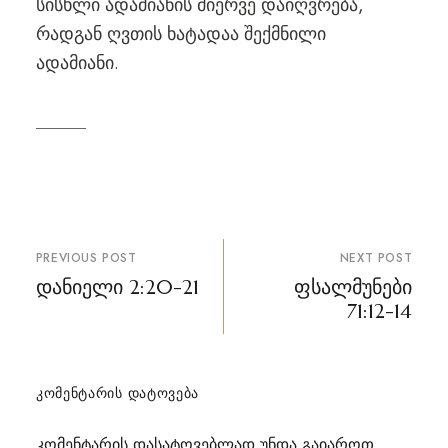
სისხლი ადამიანის მიერვე დაიღვრება,
რადგან ღვთის ხატადაა შექმნილი
ადამიანი.
პოსტის
PREVIOUS POST
NEXT POST
ნავიგაცია
დანიელი 2:20-21
ფსალმუნები
71:12-14
ᲙᲝᲛᲔᲜᲢᲐᲠᲘᲡ ᲓᲐᲢᲝᲕᲔᲑᲐ
კომენტარის დასატოვებლად უნდა გაიაროთ